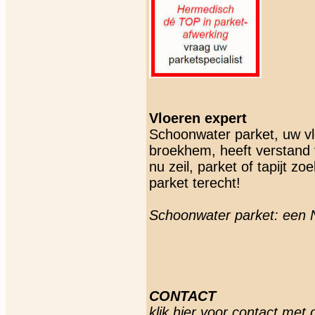
Vloeren expert
Schoonwater parket, uw vl
broekhem, heeft verstand v
nu zeil, parket of tapijt z
parket terecht!
Schoonwater parket: een 
CONTACT
klik hier voor contact
met d