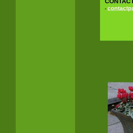
CONTAC
contactp
-