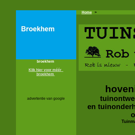
Home
>
broekhem
Klik hier voor méér
broekhem
hoven
tuinontwer
advertentie van google
en tuinonder
o
Tuinm