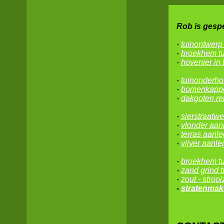
Rob is gespe
-
tuinontwerp
-
broekhem t
-
hovenier in
-
tuinonderho
-
bomenkappe
-
dakgoten re
-
sierstraatw
-
vlonder aan
-
terras aanle
-
vijver aanle
-
broekhem
t
-
zand grind 
-
zout - strooi
-
stratenmak