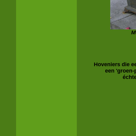
M
Hoveniers die e
een 'groen-
écht