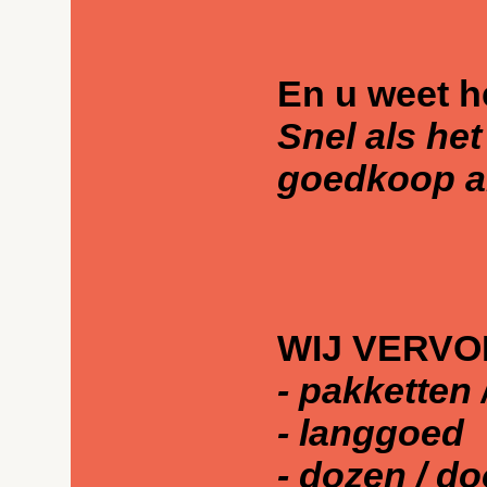
En u weet h
Snel als het
goedkoop al
WIJ VERVO
- pakketten 
- langgoed
- dozen / d