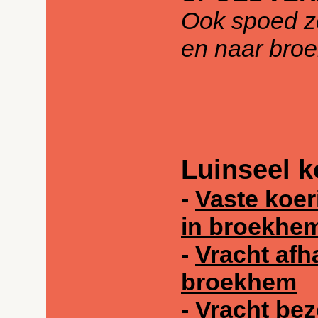
Ook spoed z
en naar bro
Luinseel k
-
Vaste koer
in broekhe
-
Vracht afh
broekhem
-
Vracht bez