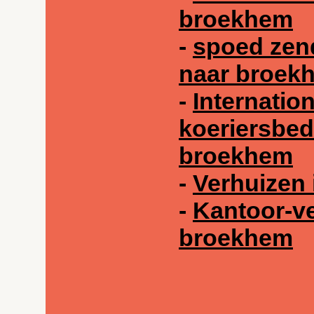
broekhem
-
spoed zen
naar broek
-
Internatio
koeriersbedr
broekhem
-
Verhuizen
-
Kantoor-ve
broekhem