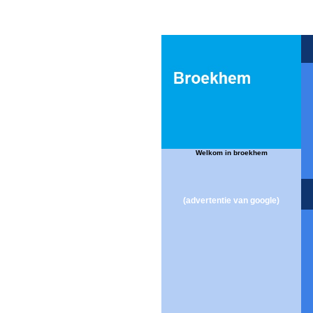
Welkom in broekhem
(advertentie van google)