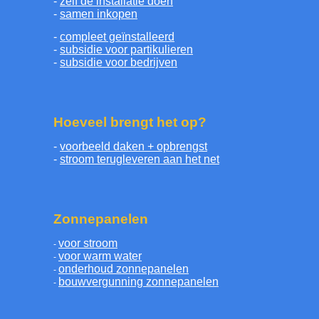
-
zelf de installatie doen
-
samen inkopen
-
compleet geïnstalleerd
-
subsidie voor partikulieren
-
subsidie voor bedrijven
Hoeveel brengt het op?
-
voorbeeld daken + opbrengst
-
stroom terugleveren aan het net
Zonnepanelen
voor stroom
-
voor warm water
-
onderhoud zonnepanelen
-
bouwvergunning zonnepanelen
-