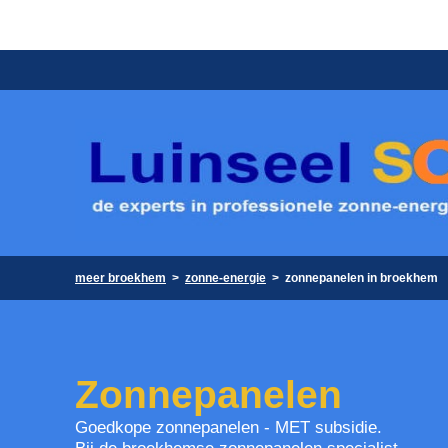
meer broekhem
>
zonne-energie
>
zonnepanelen in broekhem
Zonnepanelen
Goedkope zonnepanelen - MET subsidie.