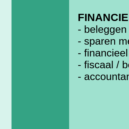
FINANCIE
- beleggen 
- sparen m
- financiee
- fiscaal /
- accounta