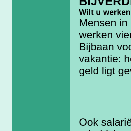
BIJVERD
Wilt u werke
Mensen in
werken vier
Bijbaan voo
vakantie: h
geld ligt g
Ook salari