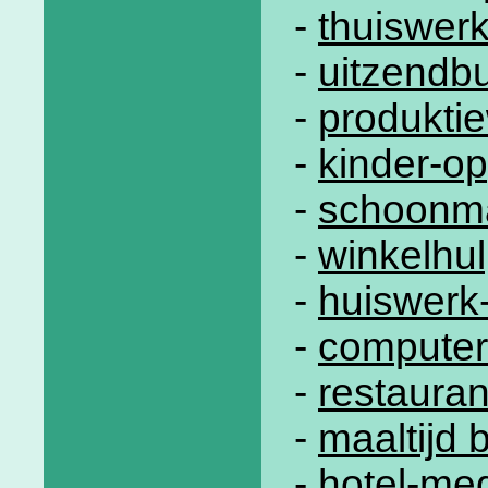
-
thuiswer
-
uitzendb
-
produkti
-
kinder-op
-
schoonm
-
winkelhu
-
huiswerk
-
computer
-
restauran
-
maaltijd 
-
hotel-me