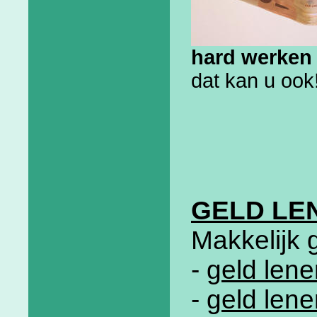
hard werken 
dat kan u ook
GELD LE
Makkelijk 
-
geld lene
-
geld len