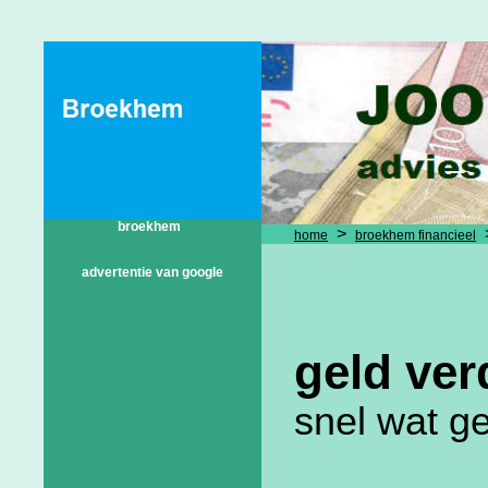
broekhem
>
home
broekhem financieel
advertentie van google
geld ve
snel wat g