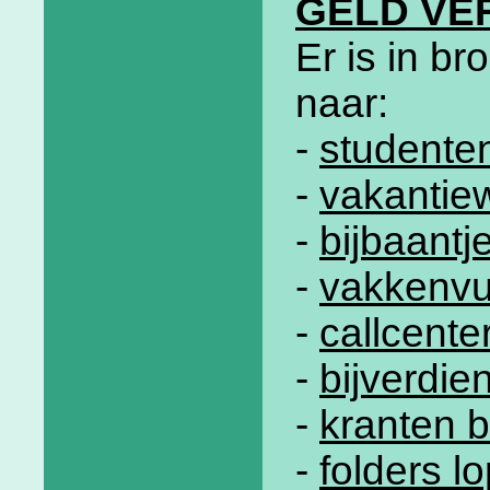
GELD VE
Er is in b
naar:
-
studente
-
vakantie
-
bijbaantj
-
vakkenvu
-
callcente
-
bijverdi
-
kranten 
-
folders l