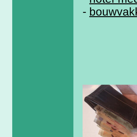
-
bouwvak