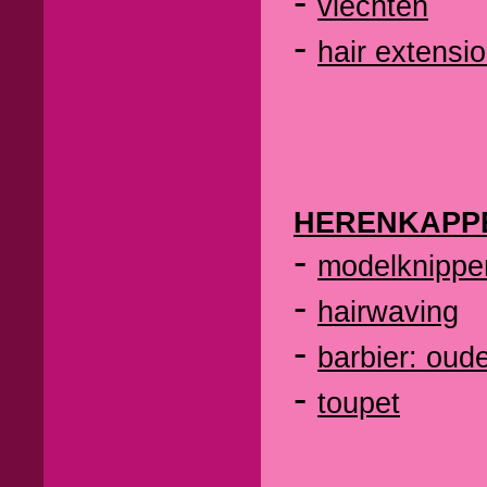
-
vlechten
-
hair extensi
HERENKAPP
-
modelknippe
-
hairwaving
-
barbier: oud
-
toupet