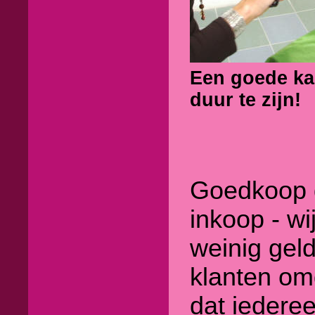
Een goede kap
duur te zijn!
Goedkoop 
inkoop - wi
weinig gel
klanten om
dat iedere