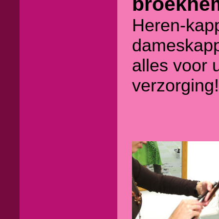
broekhe
Heren-kap
dameskap
alles voor
verzorging!