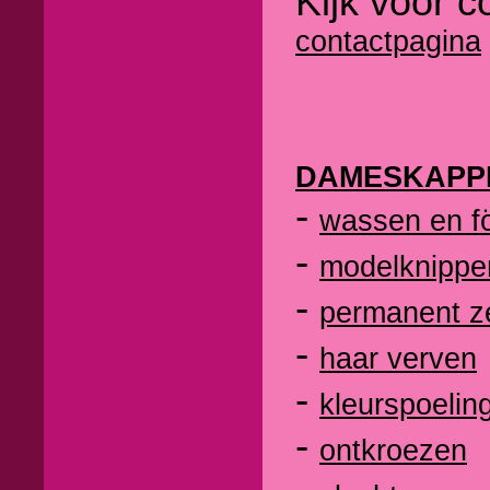
Kijk voor c
contactpagina
DAMESKAPP
-
wassen en f
-
modelknippe
-
permanent z
-
haar verven
-
kleurspoelin
-
ontkroezen