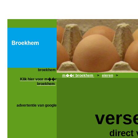
broekhem
m��r broekhem
>
eieren
>
Klik hier voor m��r
broekhem
advertentie van google
vers
direct