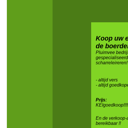
Koop uw e
de boerder
Pluimvee bedri
gespecialiseerd
scharreleireren!
- altijd vers
- altijd goedko
Prijs:
KEIgoedkoop!!!!
En de verkoop-
bereikbaar !!