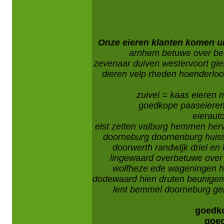
Onze eieren klanten komen u
arnhem betuwe over be
zevenaar duiven westervoort gi
dieren velp rheden hoenderloo 
zuivel = kaas eieren 
goedkope paaseieren
eierau
elst zetten valburg hemmen herve
doorneburg doornenburg huis
doorwerth randwijk driel en
lingewaard overbetuwe ove
wolfheze ede wageningen 
dodewaard hien druten beunigen 
lent bemmel doorneburg gend
goedko
goed