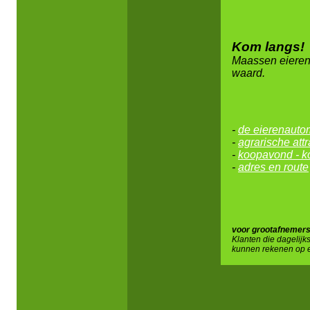
Kom langs!
Maassen eierenb
waard.
-
de eierenauto
-
agrarische attr
-
koopavond - 
-
adres en route
voor grootafnemers
Klanten die dagelijk
kunnen rekenen op ee