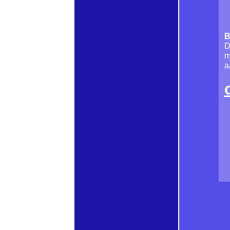
B
D
m
a