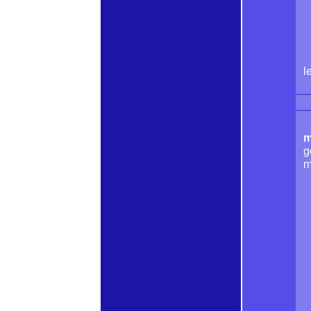
l
m
g
m