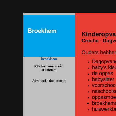
Kinderopva
Creche - Dagve
Ouders hebben
broekhem
Dagopvan
Klik hier voor méér
baby's kle
broekhem
de oppas
babysitter 
Advertentie door google
voorschoo
naschools
oppasmoed
broekhemse
huiswerkb