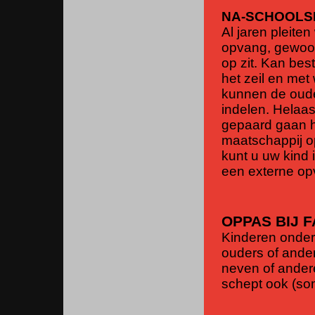
NA-SCHOOLS
Al jaren pleite
opvang, gewoon
op zit. Kan bes
het zeil en met
kunnen de ouder
indelen. Helaa
gepaard gaan h
maatschappij o
kunt u uw kind 
een externe o
OPPAS BIJ F
Kinderen onder
ouders of ander
neven of andere
schept ook (so