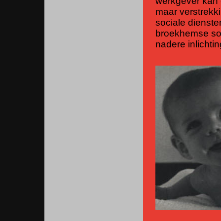
werkgever kan 
maar verstrekki
sociale dienst
broekhemse soc
nadere inlichti